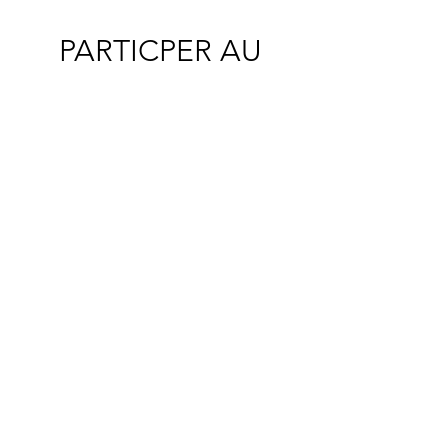
PARTICPER AU
CONCOURS
CRÉATIF CROCHET
TRICOT
Lancez-vous dans cette
aventure crochet tricot DIY !
Concours ouvert du 1er mars au
30 avril 2025.
PARTICIPER