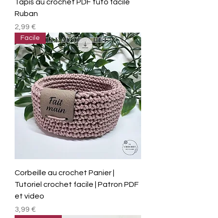
Tapis au crochet PDF tuto facile
Ruban
Prix
2,99 €
Facile
Corbeille au crochet Panier |
Tutoriel crochet facile | Patron PDF
et video
Prix
3,99 €