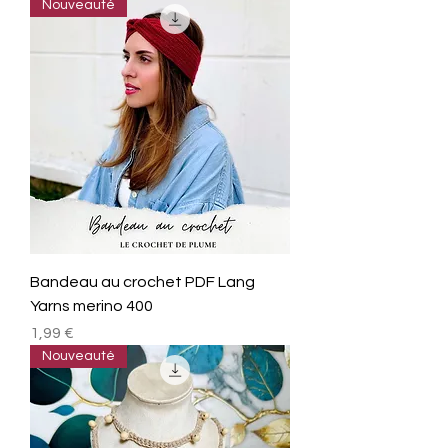
Nouveauté
Bandeau au crochet PDF Lang
Yarns merino 400
Prix
1,99 €
Nouveauté