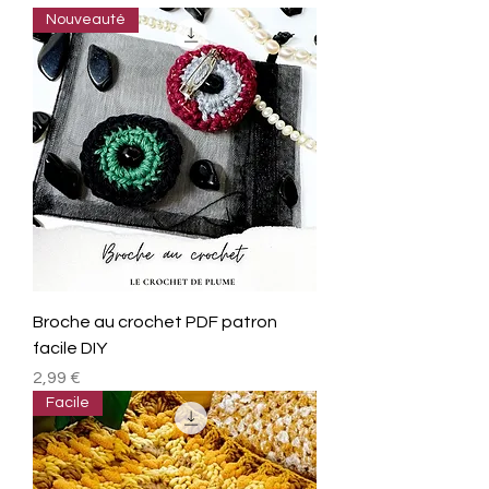
Nouveauté
Broche au crochet PDF patron
facile DIY
Prix
2,99 €
Facile