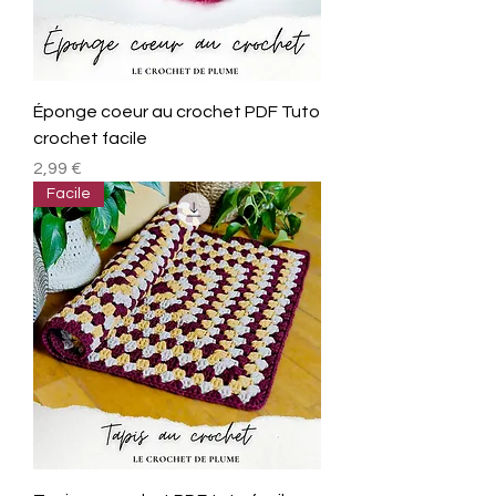
Éponge coeur au crochet PDF Tuto
crochet facile
Prix
2,99 €
Facile