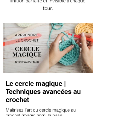
finition parfaite et invisible à chaque
tour.
Le cercle magique |
Techniques avancées au
crochet
Maîtrisez l’art du cercle magique au
crochet (magic ring), la base
incontournable pour des créations
parfaites dès la première maille ! Cette
technique permet de démarrer un ouvrage