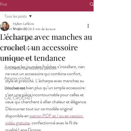
Post
Tous les posts
Hyllam Lefèvre
Tous les posts
17 déc. 2024
3 min de lecture
L’écharpe avec manches au
PDF crochet gratuit
crochet : un accessoire
Tuto crochet facile
unique et tendance
Idées au crochet
Lorsque les journées fraîches s’installent, rien 
Crochetez vos restes de pelotes
ne vaut un accessoire qui combine confort, 
Astuces crochet
style et praticité. L’écharpe avec manches au 
crochet est bien plus qu’un simple accessoire : 
Découvertes
c’est une pièce incontournable pour celles et 
CAL CROCHET
ceux qui cherchent à allier chaleur et élégance. 
Découvrez tout sur ce modèle original 
disponible en 
patron PDF et / ou en version 
vidéo gratuite
, confectionné avec le fil de 
qualité Lana Grossa.