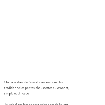
Un calendrier de l’avent à réaliser avec les 
traditionnelles petites chaussettes au crochet, 
simple et efficace !
J'ai adoré réaliser ce petit calendrier de l'avent 