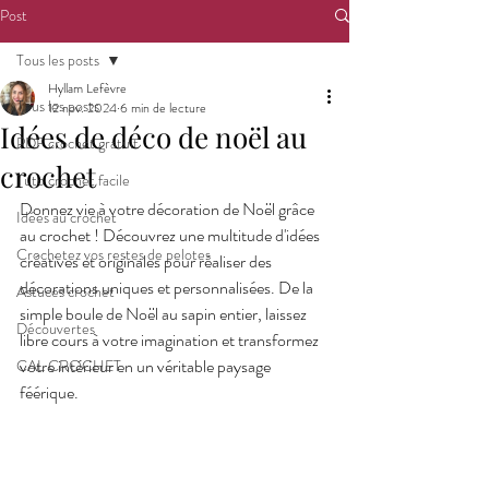
Post
Tous les posts
Hyllam Lefèvre
Tous les posts
12 nov. 2024
6 min de lecture
Idées de déco de noël au
PDF crochet gratuit
crochet
Tuto crochet facile
Donnez vie à votre décoration de Noël grâce 
Idées au crochet
au crochet ! Découvrez une multitude d'idées 
Crochetez vos restes de pelotes
créatives et originales pour réaliser des 
décorations uniques et personnalisées. De la 
Astuces crochet
simple boule de Noël au sapin entier, laissez 
Découvertes
libre cours à votre imagination et transformez 
votre intérieur en un véritable paysage 
CAL CROCHET
féérique.