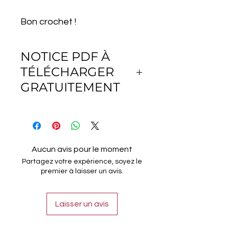
Bon crochet !
NOTICE PDF À
TÉLÉCHARGER
GRATUITEMENT
Télécharger gratuitement le
fichier PDF avec toutes les leçons
de crochet, du niveau débutant à
expert, tous les points et les
Aucun avis pour le moment
techniques de crochet tunisien.
Partagez votre expérience, soyez le
premier à laisser un avis.
Laisser un avis