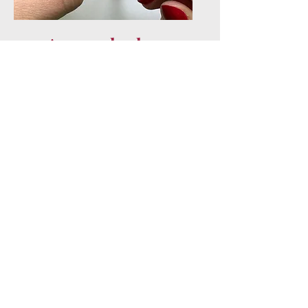
Apprendre le
crochet
👉 Les bases expliquées pas
à pas pour bien débuter.
Techniques