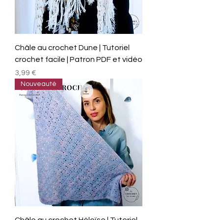
Châle au crochet Dune | Tutoriel
crochet facile | Patron PDF et vidéo
Prix
3,99 €
Nouveauté