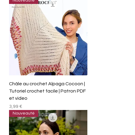
Nouveauté
Châle au crochet Alpaga Cocoon |
Tutoriel crochet facile | Patron PDF
et video
Prix
3,99 €
Nouveauté