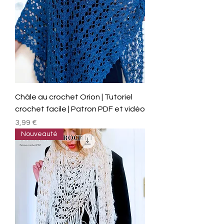
Châle au crochet Orion | Tutoriel
crochet facile | Patron PDF et vidéo
Prix
3,99 €
Nouveauté