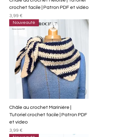
Châle au crochet Héloïse | Tutoriel
crochet facile | Patron PDF et vidéo
Prix
3,99 €
Nouveauté
Châle au crochet Marinière |
Tutoriel crochet facile | Patron PDF
et video
Prix
3,99 €