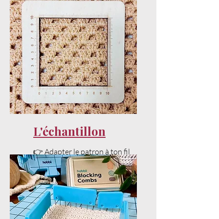
📌 Patron crochet PDF disponible
en téléchargement dans la
boutique en ligne.
#lecrochetdeplume
L'échantillon
👉 Adapter le patron à ton fil
et ta tension sans stress.