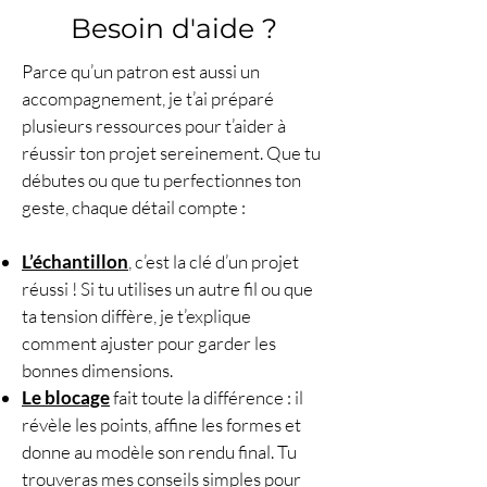
ensemble.
Besoin d'aide ?
🧵
Techniques employées
:
Parce qu’un patron est aussi un
cercle magique, lecture de
accompagnement, je t’ai préparé
diagramme, changement de fil,
plusieurs ressources pour t’aider à
réalisation de bordure,
réussir ton projet sereinement. Que tu
technique du pompon.
débutes ou que tu perfectionnes ton
📐
Échantillon conseillé
: 10
geste, chaque détail compte :
x 10 cm = 15 mailles et 10
rangs.
L’échantillon
, c’est la clé d’un projet
👩‍🏫
Avant de vous lancer
:
réussi ! Si tu utilises un autre fil ou que
vous devez maîtriser les points
ta tension diffère, je t’explique
de base et les techniques ci-
comment ajuster pour garder les
dessus. Des QR codes intégrés
bonnes dimensions.
au patron vous guident pas à
Le blocage
fait toute la différence : il
pas vers les tutos
révèle les points, affine les formes et
correspondants.
donne au modèle son rendu final. Tu
🧵
Le choix du fil
:
trouveras mes conseils simples pour
Le fil Cotton-Merino Paradiso de