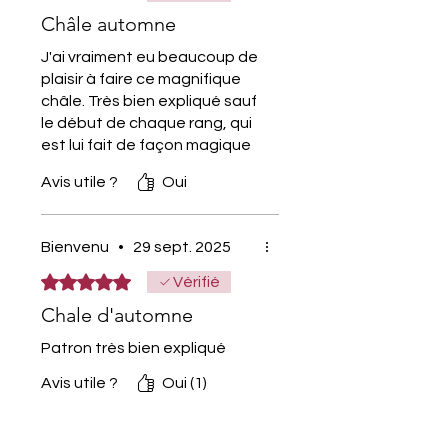
🎚️
Niveau
: facile.
Châle automne
⏱️
Temps de réalisation
:
J'ai vraiment eu beaucoup de
environ 4 heures.
plaisir à faire ce magnifique
🧶
Matériel
:
châle. Très bien expliqué sauf
2 pelotes de
Cotton-Merino
le début de chaque rang, qui
Paradiso de Katia
(70 %
est lui fait de façon magique
coton, 30 % laine vierge,
sur la vidéo.
Avis utile ?
Oui
100 g / 210 m, épaisseur
Merci infiniment Hyllam pour
votre créativité.
DK).
Couleur : 301.
Bienvenu
•
29 sept. 2025
Crochet n°4,5.
Noté 5 sur 5.
Vérifié
Ciseaux, mètre de couture,
Chale d'automne
nécessaire de couture,
nécessaire pour le blocage.
Patron très bien expliqué
🔁
Points utilisés
: maille en
Avis utile ?
Oui (1)
l’air, maille coulée, maille
serrée, bride, bride relief
arrière, 5 demi-brides