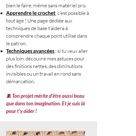
bien le faire, même sans matériel pro.
Katia, coloris 301, sublime ce châle
Apprendre le crochet
, c’est possible à
au crochet par son dégradé intense
tout âge ! Une page dédiée aux
de tons chauds. Léger, doux et
techniques de base t’aidera à
légèrement satiné, il met en valeur
comprendre chaque point utilisé dans
chaque point du motif, du plus
le patron.
ajouré au plus texturé. Facile à
Techniques avancées
: si tu veux aller
travailler, ce fil apporte du relief et
plus loin, découvre mes astuces pour
un tombé fluide à l’ouvrage. Son
des finitions nettes, des diminutions
rendu coloré fait de ce modèle un
invisibles ou un travail en rond sans
accessoire aussi confortable que
démarcation.
lumineux, parfait pour rehausser
une tenue en un clin d’œil.
🧵 Ton projet mérite d’être aussi beau
🎥
Vidéo pas à pas disponible
que dans ton imagination. Et je suis là
GRATUITEMENT
:
Voir le
pour t’y aider !
tutoriel YouTube
📌 Modèle crochet gratuit
disponible en tutoriel pas à pas
sur YouTube.