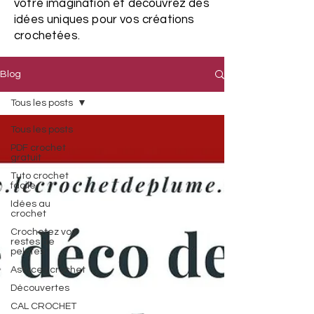
votre imagination et découvrez des
idées uniques pour vos créations
crochetées.
Blog
Tous les posts
Tous les posts
PDF crochet
gratuit
Tuto crochet
facile
Idées au
crochet
Crochetez vos
restes de
pelotes
Astuces crochet
Découvertes
CAL CROCHET