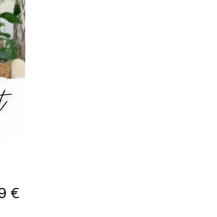
Prix
9 €