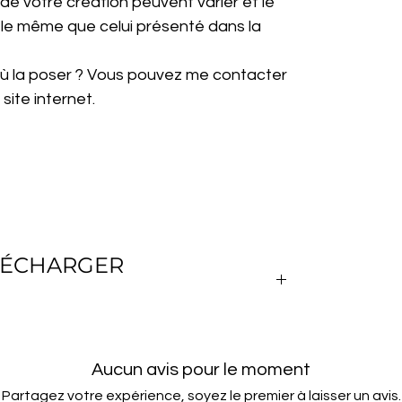
 de votre création peuvent varier et le
s le même que celui présenté dans la
 où la poser ? Vous pouvez me contacter
site internet.
ÉLÉCHARGER
hier PDF avec toutes les leçons de crochet,
s les points et les techniques de crochet
Aucun avis pour le moment
Partagez votre expérience, soyez le premier à laisser un avis.