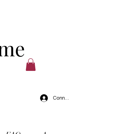
ume
Connexion
.