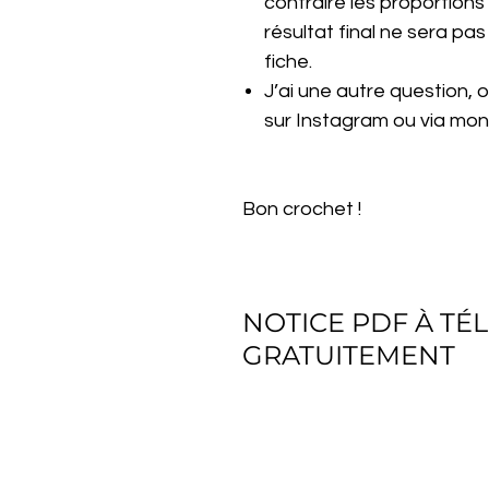
contraire les proportions
résultat final ne sera pa
fiche.
J’ai une autre question,
sur Instagram ou via mon 
Bon crochet !
NOTICE PDF À T
GRATUITEMENT
Télécharger gratuitement le fic
du niveau débutant à expert, tou
tunisien.