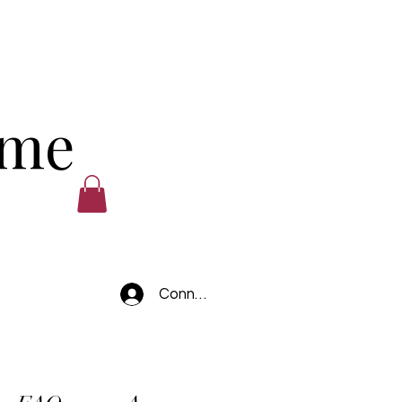
ume
Connexion
.