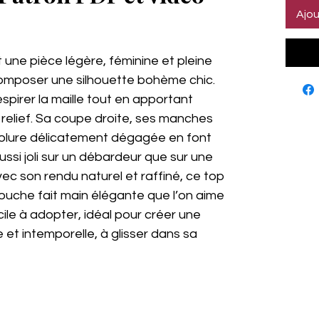
Ajou
es selon 1 avis
 une pièce légère, féminine et pleine
omposer une silhouette bohème chic.
respirer la maille tout en apportant
relief. Sa coupe droite, ses manches
colure délicatement dégagée en font
ussi joli sur un débardeur que sur une
vec son rendu naturel et raffiné, ce top
ouche fait main élégante que l’on aime
ile à adopter, idéal pour créer une
et intemporelle, à glisser dans sa