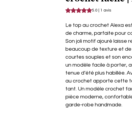
La note est de 5.0 sur cinq étoil
5.0 | 1 avis
Le top au crochet Alexa est
de charme, parfaite pour c
Son joli motif ajouré laisse 
beaucoup de texture et de 
courtes souples et son en
un modèle facile à porter, a
tenue d’été plus habillée. A
au crochet apporte cette t
tant. Un modèle crochet fac
pièce moderne, confortable 
garde-robe handmade.