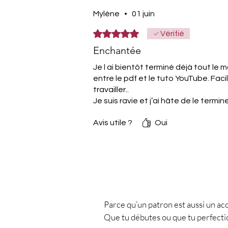
🧶 Matériel :
Mylène
•
01 juin
Fil Fair Cotton de Katia
100 % coton
Noté 5 sur 5.
Vérifié
50 g / 155 m
Enchantée
Épaisseur : Fingering
Couleur : ficelle, référenc
Je l ai bientôt terminé déjà tout le
entre le pdf et le tuto YouTube. Facile
Nombre de pelotes :
travailler..
XS : 3
Je suis ravie et j’ai hâte de le termin
S / M : 4
L / XL : 5
Avis utile ?
Oui
2XL / 3XL : 6
4XL / 5XL : 7
6XL / 7XL : 8
8XL : 9
Crochet n°3,00
Ciseaux
Parce qu’un patron est aussi un ac
Mètre de couture
Que tu débutes ou que tu perfecti
Nécessaire de couture