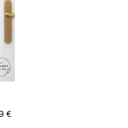
Prix
9 €