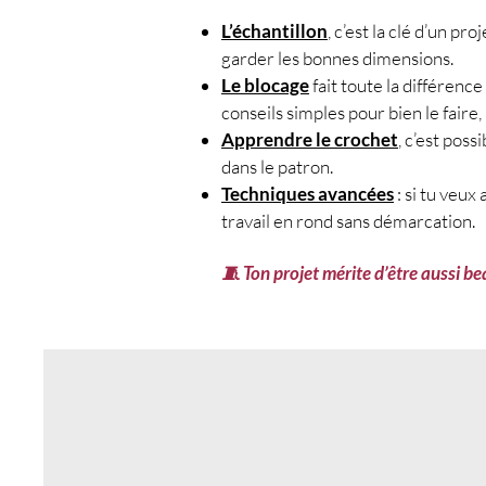
Nécessaire pour le blocag
L’échantillon
, c’est la clé d’un pr
🔁 Points utilisés :
garder les bonnes dimensions.
maille : m.
Le blocage
fait toute la différence
maille en l’air : m.l.
conseils simples pour bien le faire
maille coulée : m.c.
Apprendre le crochet
, c’est pos
maille serrée : m.s.
dans le patron.
bride : br.
Techniques avancées
: si tu veux
motif principal : arceaux d
travail en rond sans démarcation.
🧵 Techniques employées :
travail en rangs
🧵 Ton projet mérite d’être aussi bea
assemblage maille dans ma
assemblage rang sur rang
📐 Échantillon conseillé :
10 x 10 cm = 21 m. et 13 rang
👩‍🏫 Avant de vous lancer :
Vous devez maîtriser la maille e
bride, le travail en rangs, l’
rang sur rang. Si ce n’est pas 