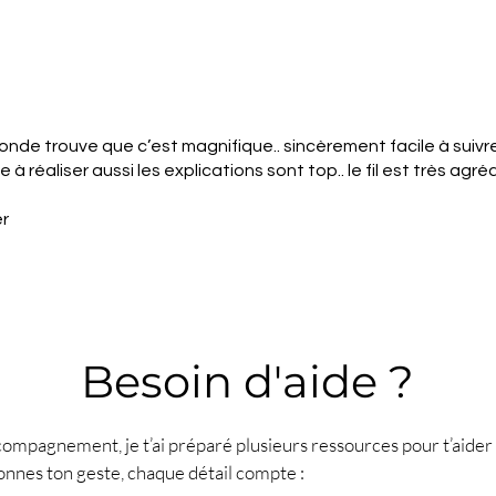
e 35
 monde trouve que c’est magnifique.. sincèrement facile à suivr
 à réaliser aussi les explications sont top.. le fil est très agré
er
Besoin d'aide ?
compagnement, je t’ai préparé plusieurs ressources pour t’aider 
onnes ton geste, chaque détail compte :