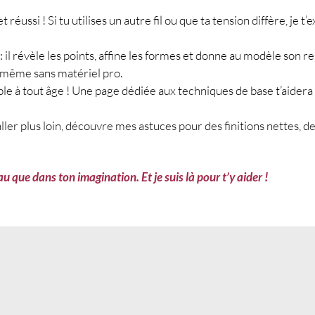
e
ojet réussi ! Si tu utilises un autre fil ou que ta tension diffère, j
 : il révèle les points, affine les formes et donne au modèle son 
, même sans matériel pro.
sible à tout âge ! Une page dédiée aux techniques de base t’aider
 aller plus loin, découvre mes astuces pour des finitions nettes, d
e brides
u que dans ton imagination. Et je suis là pour t’y aider !
ille
s, réalisé au point arceaux de brides.
n l’air, la maille coulée, la maille serrée, la
assemblage maille dans maille et l’assemblage
encore le cas, les liens présents dans la notice