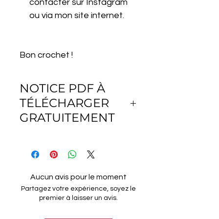
contacter sur Instagram
ou via mon site internet.
Bon crochet !
NOTICE PDF À
TÉLÉCHARGER
GRATUITEMENT
Télécharger gratuitement le
fichier PDF avec toutes les leçons
de crochet, du niveau débutant à
expert, tous les points et les
Aucun avis pour le moment
techniques de crochet tunisien.
Partagez votre expérience, soyez le
premier à laisser un avis.