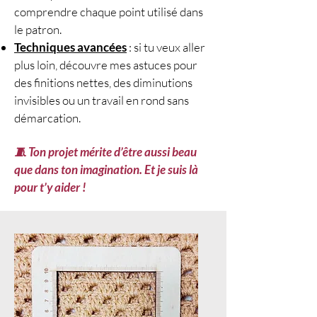
comprendre chaque point utilisé dans
liens cliquables/QR codes
le patron.
pour vous guider pas à pas si
Techniques avancées
: si tu veux aller
besoin.
plus loin, découvre mes astuces pour
🧵
Le choix du fil (copie du
des finitions nettes, des diminutions
PDF)
:
invisibles ou un travail en rond sans
Fil Mohalana de Plassard
–
démarcation.
60% Mohair / 40% Laine
–
50 g
/ 125 m
–
Épaisseur : DK
–
🧵 Ton projet mérite d’être aussi beau
Couleur : écrue (02)
–
Nombre
que dans ton imagination. Et je suis là
de pelotes : 2 pelotes
.
pour t’y aider !
🎥
Vidéo pas à pas disponible
GRATUITEMENT
:
Modèle
crochet gratuit
Laissez-vous guider par notre
tuto crochet gratuit
et créez un
modèle unique qui deviendra vite
votre favori.