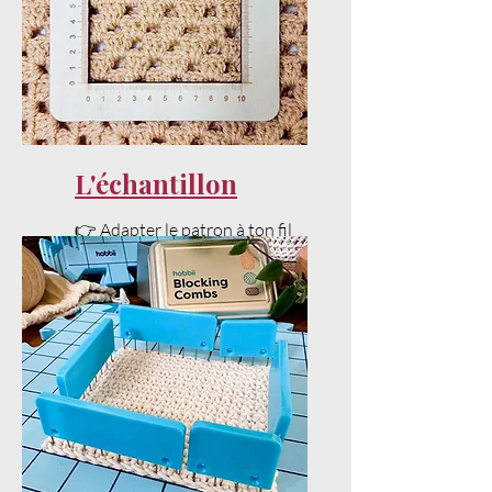
📌 Modèle crochet gratuit
disponible en tutoriel pas à pas
sur YouTube.
📌 Patron crochet PDF disponible
en téléchargement dans la
boutique en ligne.
L'échantillon
#lecrochetdeplume #crochet
👉 Adapter le patron à ton fil
#snood
et ta tension sans stress.