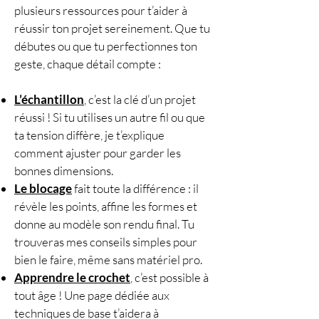
plusieurs ressources pour t’aider à
travailler
en rond
(sans vriller
réussir ton projet sereinement. Que tu
la chaînette), piquer dans la
débutes ou que tu perfectionnes ton
boucle arrière
de la chaînette
geste, chaque détail compte :
au départ, répétitions de tours,
fausse maille
de fin,
blocage
L’échantillon
, c’est la clé d’un projet
par immersion
, lecture de
réussi ! Si tu utilises un autre fil ou que
diagramme (annexe).
ta tension diffère, je t’explique
📐
Échantillon conseillé
: au
comment ajuster pour garder les
point
éventail ajouré
→
10 x
bonnes dimensions.
10 cm = 10 mailles et 7 rangs
.
Le blocage
fait toute la différence : il
👩‍🏫
Avant de vous lancer :
révèle les points, affine les formes et
vous devez maîtriser
: m.l.,
donne au modèle son rendu final. Tu
m.s., brides, m.c., travailler en
trouveras mes conseils simples pour
rond, repérer les mailles
bien le faire, même sans matériel pro.
(marqueurs), et être à l’aise
Apprendre le crochet
, c’est possible à
avec le motif éventail ajouré +
tout âge ! Une page dédiée aux
finitions (fausse maille) +
techniques de base t’aidera à
blocage. Le PDF inclut des