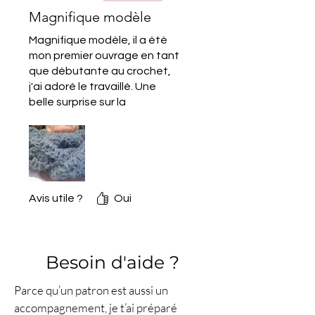
blocage, etc.).
Magnifique modèle
📏
Dimensions (accessoire)
:
Magnifique modèle, il a été
19 cm x 152 cm
(snood long).
mon premier ouvrage en tant
🎚️
Niveau
:
Facile
.
que débutante au crochet,
⏱️
Temps de réalisation
:
+ 2
j'ai adoré le travaillé. Une
h
.
belle surprise sur la
🧶
Matériel
: Fil
Mohalana –
réalisation, je me suis assez
Plassard
(2 pelotes) +
crochet
bien surprise à le réaliser,
assez facilement. Il est très
5,00 mm
+ marqueurs de
doux. Merci pour ce bel
mailles + mètre de couture +
ouvrage.
nécessaire de couture +
Avis utile ?
Oui
nécessaire de blocage.
🔁
Points utilisés
: maille en
l’air, maille serrée, bride (+
maille coulée utilisée pour
Besoin d'aide ?
fermer le tour). Motif principal
Parce qu’un patron est aussi un
:
éventail ajouré
.
accompagnement, je t’ai préparé
🧵
Techniques employées
: