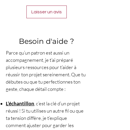
échangés, ni remboursés.
une pièce maîtresse de votre
Laisser un avis
garde-robe.
Rejoignez la
communauté des crocheteuses
et partagez vos créations sur
les réseaux sociaux avec le
Besoin d'aide ?
hashtag #lecrochetdeplume !
Parce qu’un patron est aussi un
accompagnement, je t’ai préparé
plusieurs ressources pour t’aider à
réussir ton projet sereinement. Que tu
débutes ou que tu perfectionnes ton
geste, chaque détail compte :
L’échantillon
, c’est la clé d’un projet
réussi ! Si tu utilises un autre fil ou que
ta tension diffère, je t’explique
comment ajuster pour garder les