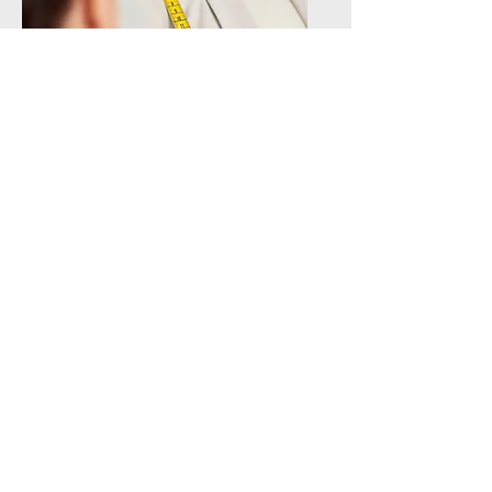
Techniques
avancées
👉 Des finitions nettes pour
un rendu vraiment pro.
✨ À propos de mes
modèles au crochet
Chaque patron proposé par Le