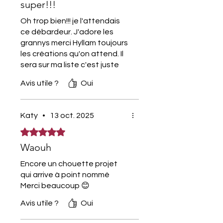
+ annexes techniques
super!!!
(échantillon, calculs, guide des
Oh trop bien!!! je l'attendais
tailles).
ce débardeur. J'adore les
Accès direct aux vidéos pas à
grannys merci Hyllam toujours
pas : blocage, assemblage,
les créations qu'on attend. Il
techniques en côtes et cercle
sera sur ma liste c'est juste
du temps qu'il faut, vu toutes
magique.
Avis utile ?
Oui
ces merveilles que tu nous
📏
Tailles incluses
proposes.....
Du
XS au 8XL
– modèle
ample.
Katy
•
13 oct. 2025
Circonférences de 96 à 176
Noté 5 sur 5.
cm selon la taille (voir guide
Waouh
inclus).
🎚️
Niveau
Encore un chouette projet
qui arrive à point nommé
🧶
Intermédiaire
– accessible
Merci beaucoup 😊
aux débutants motivés.
⏱️
Temps de réalisation
Avis utile ?
Oui
Environ
5 à 7 heures
, selon le