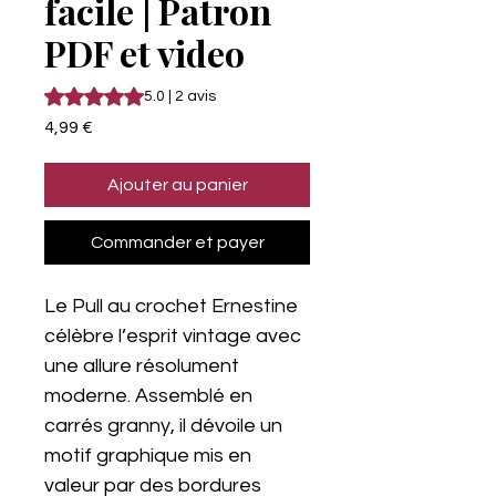
facile | Patron
PDF et video
La note est de 5.0 sur cinq étoiles selon 2 avis
5.0 | 2 avis
Prix
4,99 €
Ajouter au panier
Commander et payer
Le Pull au crochet Ernestine
célèbre l’esprit vintage avec
une allure résolument
moderne. Assemblé en
carrés granny, il dévoile un
motif graphique mis en
valeur par des bordures