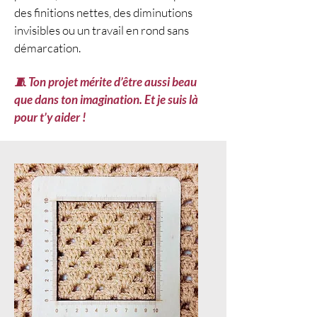
👩‍🏫
Avant de vous lancer
des finitions nettes, des diminutions
Vous devez maîtriser :
invisibles ou un travail en rond sans
Le cercle magique
démarcation.
Les mailles de base (en l’air,
serrée, coulée, bride)
🧵 Ton projet mérite d’être aussi beau
L’assemblage au crochet
que dans ton imagination. Et je suis là
Le blocage
pour t’y aider !
Si besoin, des
liens vidéos
et QR codes intégrés au
PDF vous guideront en
pas
à pas
pour chaque
technique.
🧵
Le choix du fil
Le fil
Violette Ernestine
de
Une Lainière en Touraine
apporte toute son authenticité
au modèle.
Composé de fibres de brebis