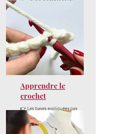
un modèle unique qui
projet avec un bon blocage.
deviendra vite votre favori.
📌
Modèle crochet gratuit
disponible en tutoriel pas à pas
sur
YouTube
.
📌
Patron crochet PDF
disponible en téléchargement
dans la
boutique en ligne
.
🪶 #lecrochetdeplume #crochet
#diy
Apprendre le
crochet
👉 Les bases expliquées pas
à pas pour bien débuter.