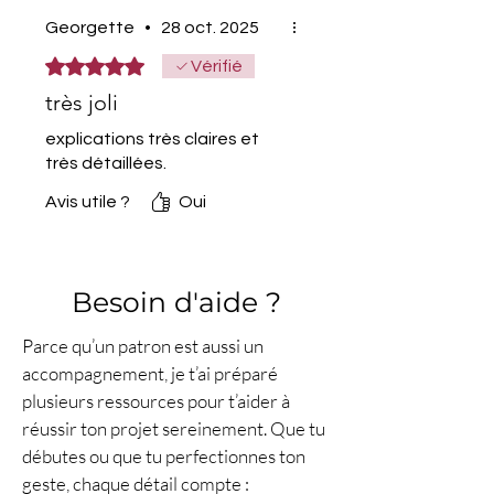
niveau et la taille choisie.
Georgette
•
28 oct. 2025
🧶
Matériel
Fil
Violette Ernestine
–
Noté 5 sur 5.
Vérifié
Une Lainière en Touraine
très joli
(100 % pure laine française,
explications très claires et
texels et charolaises, teint à
très détaillées.
la main).
Crochet n°2,50 et n°1,50.
Avis utile ?
Oui
Marqueurs de mailles,
ciseaux, mètre de couture,
nécessaire de couture et de
Besoin d'aide ?
blocage.
Nombre de pelotes estimé :
Parce qu’un patron est aussi un
XS–L : 1 écheveau de
accompagnement, je t’ai préparé
chaque couleur / XL–6XL : 2
plusieurs ressources pour t’aider à
/ 7XL–8XL : 3.
réussir ton projet sereinement. Que tu
🔁
Points utilisés
débutes ou que tu perfectionnes ton
Maille en l’air (m.l.)
geste, chaque détail compte :