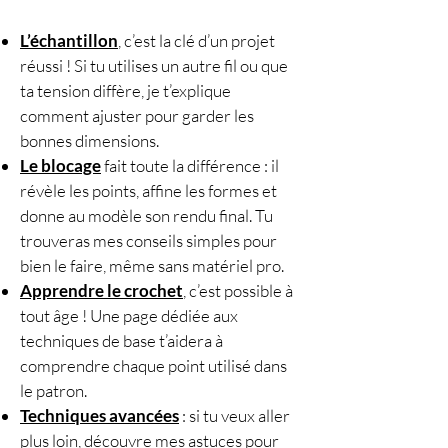
Maille coulée (m.c.)
Maille serrée (m.s.)
L’échantillon
, c’est la clé d’un projet
Bride (br.)
réussi ! Si tu utilises un autre fil ou que
Diminution (dim.)
ta tension diffère, je t’explique
Triple diminution
comment ajuster pour garder les
🧵
Techniques employées
bonnes dimensions.
Carré
granny
Le blocage
fait toute la différence : il
Assemblage maille dans
révèle les points, affine les formes et
maille (au crochet ou à
donne au modèle son rendu final. Tu
l’aiguille)
trouveras mes conseils simples pour
Bordures en côtes (dans le
bien le faire, même sans matériel pro.
brin arrière)
Apprendre le crochet
, c’est possible à
Blocage par immersion
tout âge ! Une page dédiée aux
📐
Échantillon conseillé
techniques de base t’aidera à
12 x 12 cm = 6 tours (après
comprendre chaque point utilisé dans
blocage).
le patron.
Soit 9–10 mailles pour 10 cm
Techniques avancées
: si tu veux aller
et 8 rangs pour 10 cm.
plus loin, découvre mes astuces pour