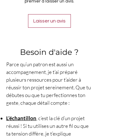
pensez à vérifier vos spams.
premier à laisser un avis.
rejoignez la communauté des
S’agissant d’un fichier numérique,
crocheteuses qui ont déjà réalisé
les tutoriels ne sont ni repris, ni
Laisser un avis
cette
pochette granny cercle
.
échangés, ni remboursés.
Un projet de
crochet
idéal pour
se détendre et créer un
accessoire unique !
Besoin d'aide ?
N'oubliez pas de vous abonner
à ma chaîne YouTube
pour ne
Parce qu’un patron est aussi un
manquer aucune de mes
accompagnement, je t’ai préparé
nouvelles vidéos et découvrir
plusieurs ressources pour t’aider à
d'autres modèles de crochet
réussir ton projet sereinement. Que tu
gratuits
#lecrochetdeplume
débutes ou que tu perfectionnes ton
geste, chaque détail compte :
L’échantillon
, c’est la clé d’un projet
réussi ! Si tu utilises un autre fil ou que
ta tension diffère, je t’explique