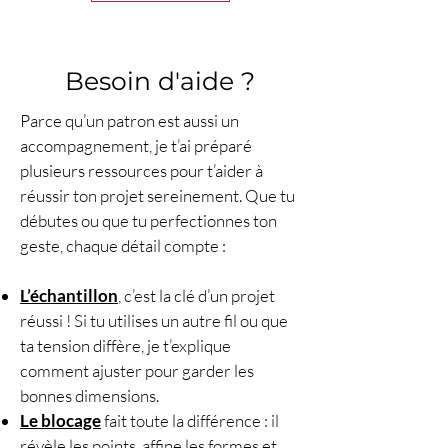
personnalisable selon vos envies.
Une belle manière de mêler
crochet et macramé
pour un
Besoin d'aide ?
rendu élégant et tendance ! ✨
Ce modèle est idéal pour les
Parce qu’un patron est aussi un
débutants souhaitant se lancer
accompagnement, je t’ai préparé
dans un projet simple et
plusieurs ressources pour t’aider à
accessible, tout en permettant
réussir ton projet sereinement. Que tu
aux crocheteurs plus
débutes ou que tu perfectionnes ton
expérimentés de jouer avec les
geste, chaque détail compte :
finitions et les personnalisations.
Modèle crochet gratuit
L’échantillon
, c’est la clé d’un projet
disponible en tutoriel pas à pas
réussi ! Si tu utilises un autre fil ou que
sur YouTube
et
patron crochet
ta tension diffère, je t’explique
PDF disponible en
comment ajuster pour garder les
téléchargement dans la
bonnes dimensions.
boutique en ligne
. 🌿🧶
Le blocage
fait toute la différence : il
#lecrochetdeplume
révèle les points, affine les formes et