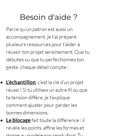
votre pochette.
Un patron PDF détaillé est
Besoin d'aide ?
également disponible à l'achat
si vous préférez une version
Parce qu’un patron est aussi un
imprimable.
Rejoignez la
accompagnement, je t’ai préparé
communauté des crocheteuses
plusieurs ressources pour t’aider à
et partagez vos créations sur les
réussir ton projet sereinement. Que tu
réseaux sociaux en utilisant le
débutes ou que tu perfectionnes ton
hashtag #lecrochetdeplume
geste, chaque détail compte :
N'attendez plus pour vous lancer
et créer votre propre pochette
L’échantillon
, c’est la clé d’un projet
granny tournesol !
réussi ! Si tu utilises un autre fil ou que
ta tension diffère, je t’explique
comment ajuster pour garder les
bonnes dimensions.
Le blocage
fait toute la différence : il
révèle les points, affine les formes et
donne au modèle son rendu final. Tu