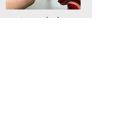
Apprendre le
crochet
👉 Les bases expliquées pas
à pas pour bien débuter.
Techniques