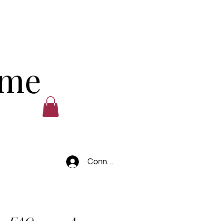
ume
Connexion
.