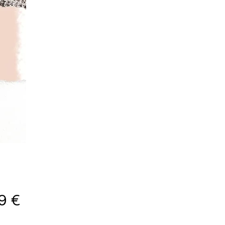
Prix
9 €