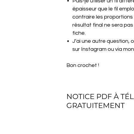
Puis-je utiliser un fil diff
épaisseur que le fil emplo
contraire les proportions
résultat final ne sera pa
fiche.
J’ai une autre question,
sur Instagram ou via mon 
Bon crochet !
NOTICE PDF À T
GRATUITEMENT
Télécharger gratuitement le fic
du niveau débutant à expert, tou
tunisien.