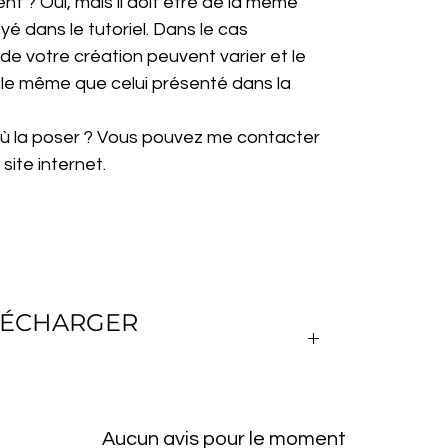
érent ? Oui, mais il doit être de la même
yé dans le tutoriel. Dans le cas
 de votre création peuvent varier et le
s le même que celui présenté dans la
 où la poser ? Vous pouvez me contacter
site internet.
ÉLÉCHARGER
hier PDF avec toutes les leçons de crochet,
s les points et les techniques de crochet
Aucun avis pour le moment