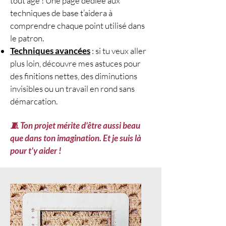
tout âge ! Une page dédiée aux
sont disponibles ici :
techniques de base t’aidera à
https://www.lecrochetdeplume.c
comprendre chaque point utilisé dans
om/points-crochet-tuto-facile
le patron.
🎥 Vidéo pas à pas disponible :
Techniques avancées
: si tu veux aller
modèle crochet de l'hexagone au
plus loin, découvre mes astuces pour
crochet disponible
des finitions nettes, des diminutions
GRATUITEMENT
invisibles ou un travail en rond sans
Laissez-vous guider par notre
démarcation.
tuto crochet gratuit et créez un
modèle unique qui deviendra vite
🧵 Ton projet mérite d’être aussi beau
votre favori.
que dans ton imagination. Et je suis là
📌 Motif crochet gratuit
pour t’y aider !
disponible en tutoriel pas à pas
sur YouTube.
📌 Explications écrites et
diagramme crochet PDF
disponibles en téléchargement
dans la boutique en ligne.