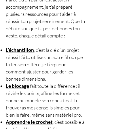
1 diagramme crochet
accompagnement, je t’ai préparé
1 QR code vers la vidéo pas à
plusieurs ressources pour t’aider à
pas
réussir ton projet sereinement. Que tu
Explications écrites détaillées
débutes ou que tu perfectionnes ton
en français
geste, chaque détail compte :
Pas de schémas
supplémentaires indiqués dans
L’échantillon
, c’est la clé d’un projet
ce PDF
réussi ! Si tu utilises un autre fil ou que
🔁 Points utilisés
ta tension diffère, je t’explique
cercle magique
comment ajuster pour garder les
maille en l’air
bonnes dimensions.
maille serrée
Le blocage
fait toute la différence : il
maille coulée
révèle les points, affine les formes et
bride
donne au modèle son rendu final. Tu
Il est nécessaire de maîtriser ces
trouveras mes conseils simples pour
points avant de vous lancer dans
bien le faire, même sans matériel pro.
ce motif.
Apprendre le crochet
, c’est possible à
Tous les points de base du crochet