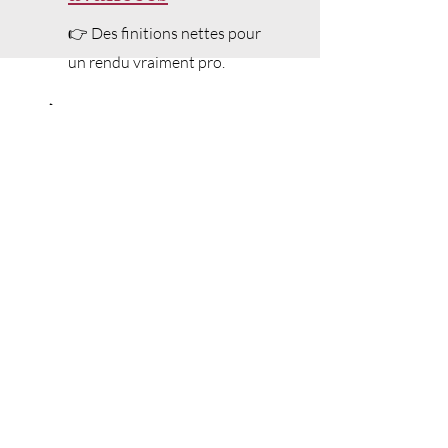
👉 Des finitions nettes pour
un rendu vraiment pro.
✨ À propos de mes
modèles au crochet
Chaque patron proposé par Le
Crochet de Plume est pensé avec soin
pour t’offrir une expérience douce,
accessible et élégante. Que tu sois
débutante ou crocheteuse plus
expérimentée, tu trouveras ici des
modèles modernes, expliqués pas à
pas, dans un format PDF
téléchargeable immédiatement.
🌿 Ce que tu trouveras dans mes