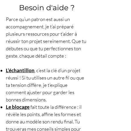
Le Crochet de Plume.
Besoin d'aide ?
📋 Les caractéristiques : les faits
Parce qu’un patron est aussi un
concrets, les détails pratiques
accompagnement, je t’ai préparé
📄
PDF téléchargeable
plusieurs ressources pour t’aider à
immédiatement
:
3 pages
–
0
réussir ton projet sereinement. Que tu
schéma / 0 diagramme
–
débutes ou que tu perfectionnes ton
tableau des tailles + repères de
geste, chaque détail compte :
mesures – explications écrites
détaillées –
4 QR codes
(vidéo,
L’échantillon
, c’est la clé d’un projet
leçons, autres modèles, page
réussi ! Si tu utilises un autre fil ou que
du modèle + avis) + liens
ta tension diffère, je t’explique
cliquables
comment ajuster pour garder les
📏
Tailles incluses
bonnes dimensions.
(accessoire)
:
Le blocage
fait toute la différence : il
Enfant
révèle les points, affine les formes et
Adulte
donne au modèle son rendu final. Tu
Adulte large
trouveras mes conseils simples pour
🎚️
Niveau
: Débutant (débutant