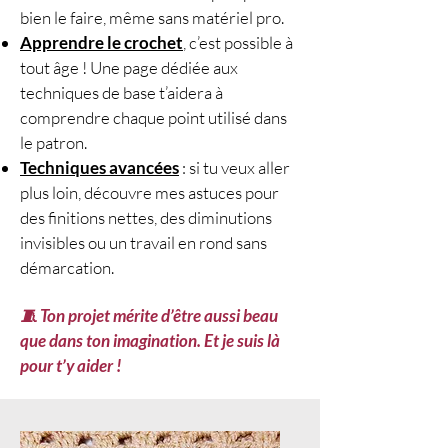
bien le faire, même sans matériel pro.
motivé)
Apprendre le crochet
, c’est possible à
⏱️
Temps de réalisation
: + 4
tout âge ! Une page dédiée aux
heures
techniques de base t’aidera à
🧶
Matériel
:
comprendre chaque point utilisé dans
Aiguilles circulaires
le patron.
interchangeables
n°4
Techniques avancées
: si tu veux aller
(côtes) et
n°4,5
(jersey)
plus loin, découvre mes astuces pour
1 marqueur de tour
des finitions nettes, des diminutions
(indispensable)
invisibles ou un travail en rond sans
Aiguille à laine, ciseaux,
démarcation.
mètre ruban
Option : bloqueur / tapis de
🧵 Ton projet mérite d’être aussi beau
blocage
que dans ton imagination. Et je suis là
🔁
Points utilisés
: côtes
1/1
+
pour t’y aider !
jersey
(en rond)
🧵
Techniques employées
:
tricot en circulaire + marqueur
de tour,
Long Tail Cast On
,