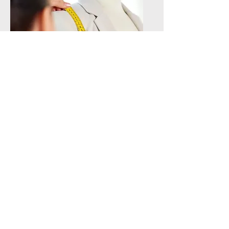
Techniques
avancées
👉 Des finitions nettes pour
un rendu vraiment pro.
✨ À propos de mes