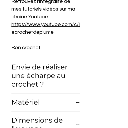
Retrouvez l’intégralité de
mes tutoriels vidéos sur ma
chaîne Youtube :
https://www.youtube.com/c/l
ecrochetdeplume
Bon crochet !
Envie de réaliser
une écharpe au
crochet ?
Créez une écharpe au crochet à
Matériel
la fois chic et bien chaude ! Vous
êtes sûr(e) de rester bien au
Fil Megève de chez Plassard,
chaud tout l'hiver, tout en
Dimensions de
80% alpaga, 20% de
mettant en valeur votre