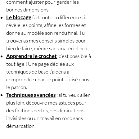
comment ajuster pour garder les
accessoire crochet —
bonnes dimensions.
chouchou d’environ 10 cm de
Le blocage
fait toute la différence : il
diamètre.
révèle les points, affine les formes et
🎚️ Niveau : facile.
donne au modèle son rendu final. Tu
⏱️ Temps de réalisation : moins
trouveras mes conseils simples pour
d’1 heure.
bien le faire, même sans matériel pro.
🧶 Matériel :
Apprendre le crochet
, c’est possible à
Fil Fair Cotton de Katia
tout âge ! Une page dédiée aux
100% coton
techniques de base t’aidera à
50 g / 155 m
comprendre chaque point utilisé dans
Épaisseur : fingering
le patron.
Couleur : écru
Techniques avancées
: si tu veux aller
Nombre de pelotes : 1 pelote
plus loin, découvre mes astuces pour
Crochet n°3,00
des finitions nettes, des diminutions
Élastique de 4,5 cm de
invisibles ou un travail en rond sans
diamètre
démarcation.
Ciseaux
Mètre de couture