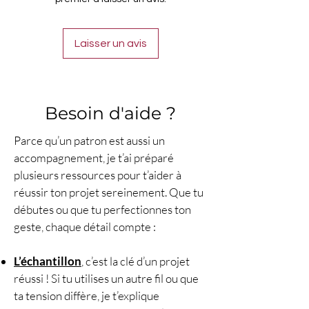
de pelotes ou avec le fil
Fair
Cotton de Katia
, il permet de
crocheter une pièce utile,
Laisser un avis
lumineuse et agréable à porter.
Un joli projet fait main, parfait
pour se faire plaisir, offrir un petit
cadeau ou ajouter une touche
Besoin d'aide ?
unique à son quotidien.
Parce qu’un patron est aussi un
📋 Les caractéristiques : les faits
accompagnement, je t’ai préparé
concrets, les détails pratiques
plusieurs ressources pour t’aider à
📄 PDF téléchargeable
réussir ton projet sereinement. Que tu
immédiatement : patron PDF
débutes ou que tu perfectionnes ton
de 7 pages, avec explications
geste, chaque détail compte :
écrites détaillées, 4 schémas, 1
QR code vers la vidéo pas à pas
L’échantillon
, c’est la clé d’un projet
du modèle, photos d’étapes et
réussi ! Si tu utilises un autre fil ou que
indications techniques.
ta tension diffère, je t’explique
📏 Dimensions de l’ouvrage :