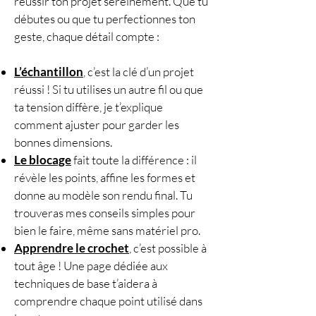
réussir ton projet sereinement. Que tu
environ
4 heures
par paire
débutes ou que tu perfectionnes ton
(selon votre rythme).
geste, chaque détail compte :
🧶
Matériel :
Fil
Premium Best Basic
L’échantillon
, c’est la clé d’un projet
Microfiber Acrylic de
réussi ! Si tu utilises un autre fil ou que
Katia
(100 % acrylique,
ta tension diffère, je t’explique
100 g / 210 m, coloris rose
comment ajuster pour garder les
réf. 503)
bonnes dimensions.
1 pelote pour une paire
Le blocage
fait toute la différence : il
Fil de construction (1 mètre
révèle les points, affine les formes et
de fil de même épaisseur,
donne au modèle son rendu final. Tu
couleur contrastante)
trouveras mes conseils simples pour
Crochet
n° 4,5
bien le faire, même sans matériel pro.
Ciseaux, mètre ruban,
Apprendre le crochet
, c’est possible à
nécessaire de couture et de
tout âge ! Une page dédiée aux
blocage
techniques de base t’aidera à
🔁
Points utilisés :
comprendre chaque point utilisé dans
Maille en l’air (m.l.)