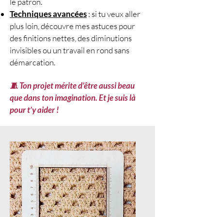
le patron.
Maille serrée (m.s.)
Techniques avancées
: si tu veux aller
Maille en côtes (brin
plus loin, découvre mes astuces pour
arrière)
des finitions nettes, des diminutions
Maille allongée
invisibles ou un travail en rond sans
🧵
Techniques employées :
démarcation.
Travail en côtes
Rangs raccourcis
🧵 Ton projet mérite d’être aussi beau
Augmentations et
que dans ton imagination. Et je suis là
diminutions en mailles
pour t’y aider !
serrées
Assemblage en couture
invisible
Utilisation d’un fil de
construction
📐
Échantillon conseillé :
10 × 10 cm =
14 mailles × 16
rangs
en côtes de m.s.
👩‍🏫
Avant de vous lancer :