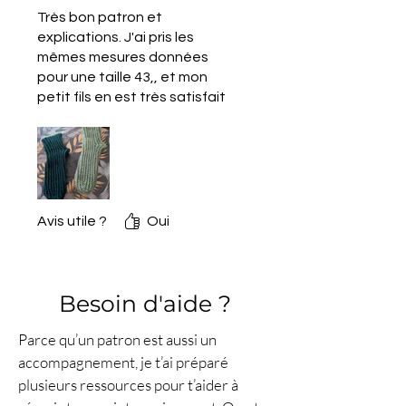
construction
Très bon patron et
tableaux de tailles et de
explications. J'ai pris les
mesures
mêmes mesures données
QR codes vers les tutoriels
pour une taille 43,, et mon
vidéo et articles techniques
petit fils en est très satisfait
liens cliquables vers les
et content.
ressources du site
lecrochetdeplume.com
📏
Tailles incluses :
du
36 au
46
Avis utile ?
Oui
(modèle de vêtement –
chaussettes ajustées)
🎚️
Niveau :
Facile /
Intermédiaire
Besoin d'aide ?
Idéal pour consolider sa
Parce qu’un patron est aussi un
technique du point en côtes et
accompagnement, je t’ai préparé
s’exercer à l’assemblage.
plusieurs ressources pour t’aider à
⏱️
Temps de réalisation :