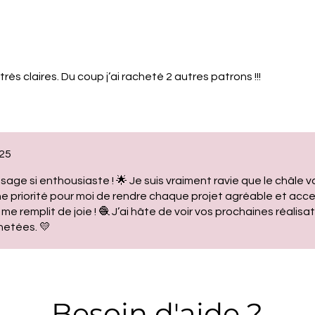
rès claires. Du coup j’ai racheté 2 autres patrons !!!
025
ge si enthousiaste ! 🌟 Je suis vraiment ravie que le châle vo
ne priorité pour moi de rendre chaque projet agréable et acce
 remplit de joie ! 🧶 J’ai hâte de voir vos prochaines réalisat
hetées. 💛
Besoin d'aide ?