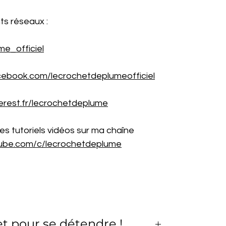
ts réseaux :
me_officiel
cebook.com/lecrochetdeplumeofficiel
erest.fr/lecrochetdeplume
es tutoriels vidéos sur ma chaîne
tube.com/c/lecrochetdeplume
t pour se détendre !