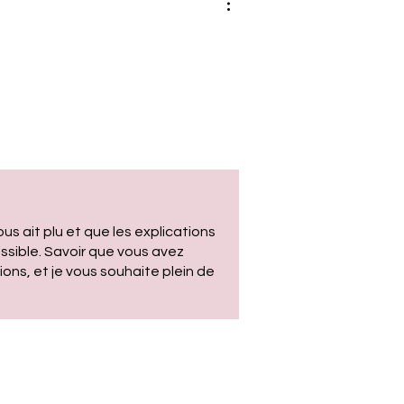
us ait plu et que les explications
ssible. Savoir que vous avez
ions, et je vous souhaite plein de