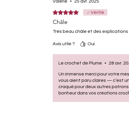
Valérie
•
25 avr. 2025
Noté 5 sur 5.
Vérifié
Châle
Très beau châle et des explications t
Avis utile ?
Oui
Le crochet de Plume
•
28 avr. 2
Un immense merci pour votre messa
vous aient paru claires — c’est u
craqué pour deux autres patrons me
bonheur dans vos créations croc