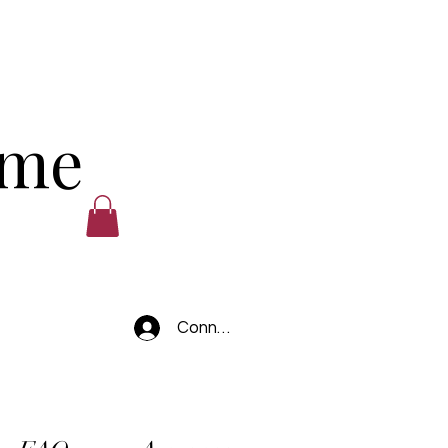
ume
Connexion
.