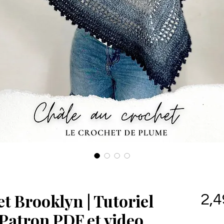
t Brooklyn | Tutoriel
2,4
| Patron PDF et video