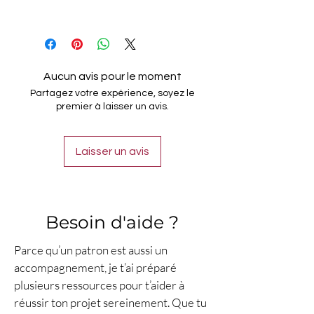
Télécharger gratuitement le
fichier PDF avec toutes les leçons
de crochet, du niveau débutant à
expert, tous les points et les
Aucun avis pour le moment
techniques de crochet tunisien.
Partagez votre expérience, soyez le
premier à laisser un avis.
Laisser un avis
Besoin d'aide ?
Parce qu’un patron est aussi un
accompagnement, je t’ai préparé
plusieurs ressources pour t’aider à
réussir ton projet sereinement. Que tu