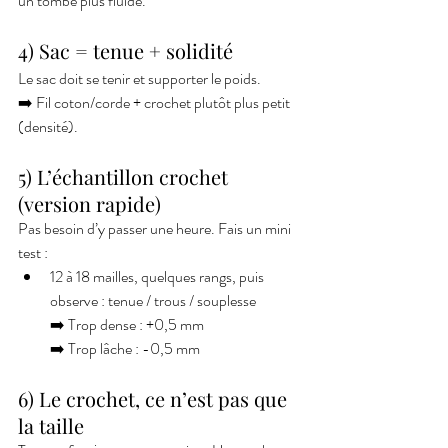
un tombé plus fluide.
4) Sac = tenue + solidité
Le sac doit se tenir et supporter le poids.
➡️ Fil coton/corde + crochet plutôt plus petit 
(densité).
5) L’échantillon crochet 
(version rapide)
Pas besoin d’y passer une heure. Fais un mini 
test :
12 à 18 mailles, quelques rangs, puis 
observe : tenue / trous / souplesse
➡️ Trop dense : +0,5 mm
➡️ Trop lâche : -0,5 mm
6) Le crochet, ce n’est pas que 
la taille