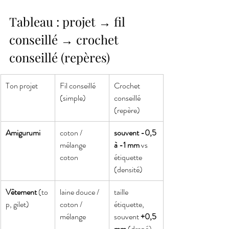
Tableau : projet → fil 
conseillé → crochet 
conseillé (repères)
Ton projet
Fil conseillé 
Crochet 
(simple)
conseillé 
(repère)
Amigurumi
coton / 
souvent -0,5 
mélange 
à -1 mm
 vs 
coton
étiquette 
(densité)
Vêtement
 (to
laine douce / 
taille 
p, gilet)
coton / 
étiquette, 
mélange
souvent 
+0,5 
mm
 (drapé)