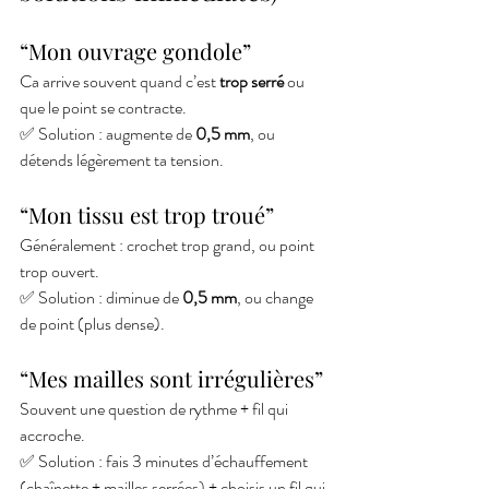
“Mon ouvrage gondole”
Ca arrive souvent quand c’est 
trop serré
 ou 
que le point se contracte.
✅ Solution : augmente de 
0,5 mm
, ou 
détends légèrement ta tension.
“Mon tissu est trop troué”
Généralement : crochet trop grand, ou point 
trop ouvert.
✅ Solution : diminue de 
0,5 mm
, ou change 
de point (plus dense).
“Mes mailles sont irrégulières”
Souvent une question de rythme + fil qui 
accroche.
✅ Solution : fais 3 minutes d’échauffement 
(chaînette + mailles serrées) + choisis un fil qui 