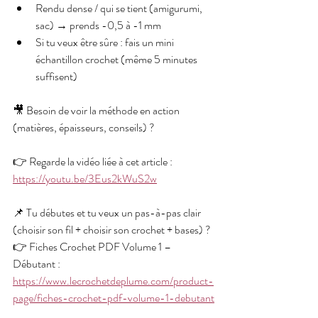
Rendu dense / qui se tient (amigurumi, 
sac) → prends -0,5 à -1 mm
Si tu veux être sûre : fais un mini 
échantillon crochet (même 5 minutes 
suffisent)
🎥 Besoin de voir la méthode en action 
(matières, épaisseurs, conseils) ?
👉 Regarde la vidéo liée à cet article : 
https://youtu.be/3Eus2kWuS2w
📌 Tu débutes et tu veux un pas-à-pas clair 
(choisir son fil + choisir son crochet + bases) ?
👉 Fiches Crochet PDF Volume 1 – 
Débutant : 
https://www.lecrochetdeplume.com/product-
page/fiches-crochet-pdf-volume-1-debutant