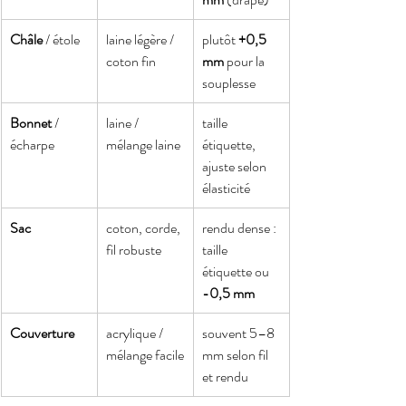
Châle
 / étole
laine légère / 
plutôt 
+0,5 
coton fin
mm
 pour la 
souplesse
Bonnet
 / 
laine / 
taille 
écharpe
mélange laine
étiquette, 
ajuste selon 
élasticité
Sac
coton, corde, 
rendu dense : 
fil robuste
taille 
étiquette ou 
-0,5 mm
Couverture
acrylique / 
souvent 5–8 
mélange facile
mm selon fil 
et rendu