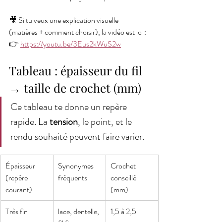
🎥 Si tu veux une explication visuelle 
(matières + comment choisir), la vidéo est ici :
👉 
https://youtu.be/3Eus2kWuS2w
Tableau : épaisseur du fil 
→ taille de crochet (mm)
Ce tableau te donne un repère 
rapide. La 
tension
, le point, et le 
rendu souhaité peuvent faire varier.
Épaisseur 
Synonymes 
Crochet 
(repère 
fréquents
conseillé 
courant)
(mm)
Très fin
lace, dentelle, 
1,5 à 2,5