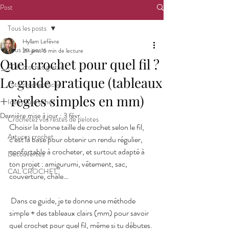
Post
Tous les posts
Hyllam Lefèvre
Tous les posts
29 janv.
6 min de lecture
Quel crochet pour quel fil ?
PDF crochet gratuit
Le guide pratique (tableaux
Tuto crochet facile
+ règles simples en mm)
Idées au crochet
Dernière mise à jour :
3 févr.
Crochetez vos restes de pelotes
Choisir la bonne taille de crochet selon le fil, 
Astuces crochet
c’est la base pour obtenir un rendu régulier, 
confortable à crocheter, et surtout adapté à 
Découvertes
ton projet : amigurumi, vêtement, sac, 
CAL CROCHET
couverture, châle…
 Dans ce guide, je te donne une méthode 
simple + des tableaux clairs (mm) pour savoir 
quel crochet pour quel fil, même si tu débutes.