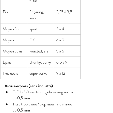
fil fin
Fin
fingering, 
2,25 à 3,5
sock
Moyen fin
sport
3 à 4
Moyen
DK
4 à 5
Moyen épais
worsted, aran
5 à 6
Épais
chunky, bulky
6,5 à 9
Très épais
super bulky
9 à 12
Astuce express (sans étiquette)
Fil “dur” / tissu trop rigide → augmente 
de 
0,5 mm
Tissu trop troué / trop mou → diminue 
de 
0,5 mm