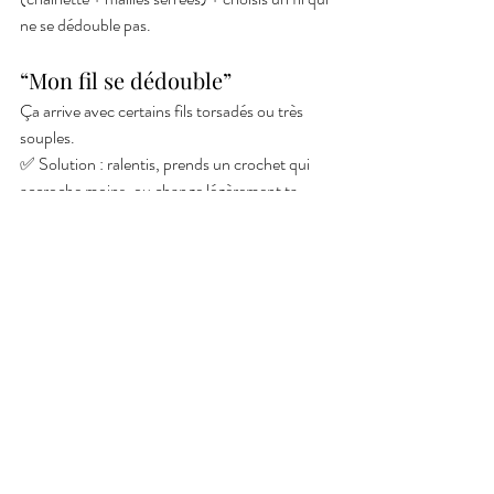
ne se dédouble pas.
“Mon fil se dédouble”
Ça arrive avec certains fils torsadés ou très 
souples.
✅ Solution : ralentis, prends un crochet qui 
accroche moins, ou change légèrement ta 
façon de piquer (plus “franche”).
🎥 Tu veux comprendre ces problèmes avec 
des exemples ?👉 
https://youtu.be/3Eus2kWuS2w