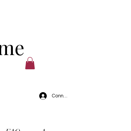
ume
Connexion
.