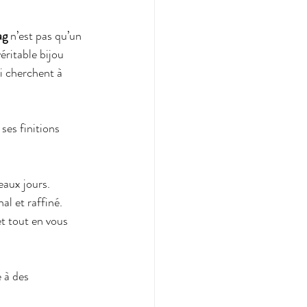
ag
 n’est pas qu’un 
éritable bijou 
i cherchent à 
ses finitions 
eaux jours.
al et raffiné.
t tout en vous 
 à des 