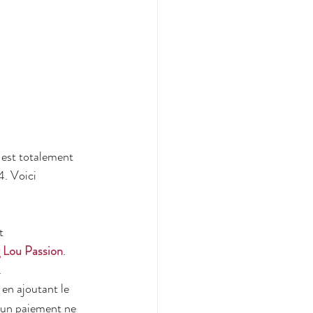
 est totalement 
4. Voici 
t 
g Lou Passion
.
.
en ajoutant le 
cun paiement ne 