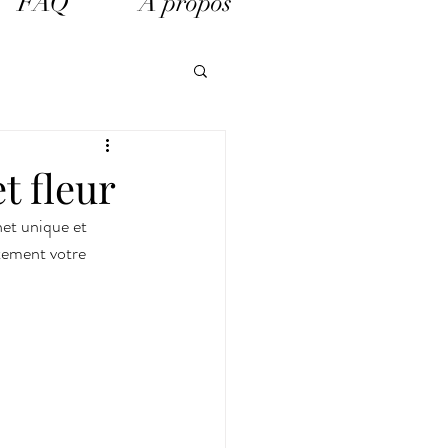
FAQ
A propos
OCHET
t fleur
et unique et 
tement votre 