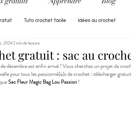
s gratuits
Apprendre
Blog
ratuit
Tuto crochet facile
Idées au crochet
c. 2024
2 min de lecture
otes
Astuces crochet
Découvertes
CAL CR
et gratuit : sac au croche
de décembre est enfin arrivé ! Vous cherchez un projet de croch
elle pour tous les passionné(e)s de crochet : télécharger gratui
que 
Sac Fleur Magic Bag Lou Passion
 !