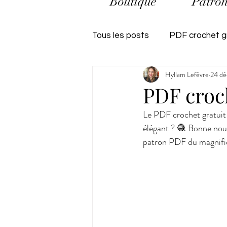
Boutique
Patron
Tous les posts
PDF crochet g
Hyllam Lefèvre
24 dé
Crochetez vos restes de pel
PDF croch
Le PDF crochet gratuit 
élégant ? 🧶 Bonne nouv
patron PDF du magnifi