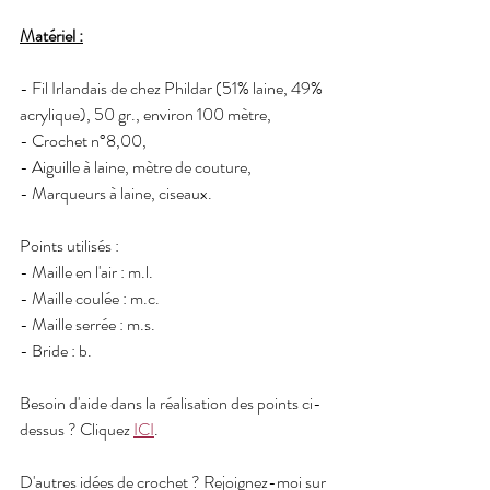
Matériel :
- Fil Irlandais de chez Phildar (51% laine, 49% 
acrylique), 50 gr., environ 100 mètre,
- Crochet n°8,00, 
- Aiguille à laine, mètre de couture, 
- Marqueurs à laine, ciseaux.  
Points utilisés :   
- Maille en l'air : m.l.  
- Maille coulée : m.c. 
- Maille serrée : m.s.  
- Bride : b.  
Besoin d'aide dans la réalisation des points ci-
dessus ? Cliquez 
ICI
.
D'autres idées de crochet ? Rejoignez-moi sur 