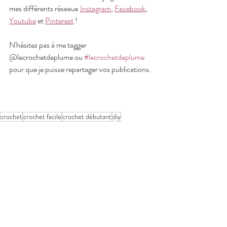
mes différents réseaux 
Instagram
, 
Facebook
, 
Youtube
 et 
Pinterest
 ! 
N'hésitez pas à me tagger 
@lecrochetdeplume ou 
#lecrochetdeplume
pour que je puisse repartager vos publications.
crochet
crochet facile
crochet débutant
diy
crochet patterns
débuter au crochet
fait main
crochet moderne
made in France
idées de crochet
modèles de crochet facile
modèle crochet
patron crochet
passion crochet
mode crochet
dressing fait maison
chandail crochet
modèles de pull en crochet
top au crochet
crochet boho
blouse au crochet
modèle blouse crochet
crochet bohème
haut en crochet
patron blouse crochet