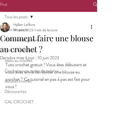
Post
Tous les posts
Hyllam Lefèvre
Tous les posts
19 mars 2023
1 min de lecture
Comment faire une blouse
PDF crochet gratuit
au crochet ?
Tuto crochet facile
Dernière mise à jour :
10 juin 2023
Idées au crochet
Tuto crochet gratuit ! Vous êtes débutant et 
Crochetez vos restes de pelotes
vous avez envie de réaliser une blouse au 
crochet ? Ce tutoriel en pas à pas est fait pour 
Astuces crochet
vous ! 
Découvertes
CAL CROCHET