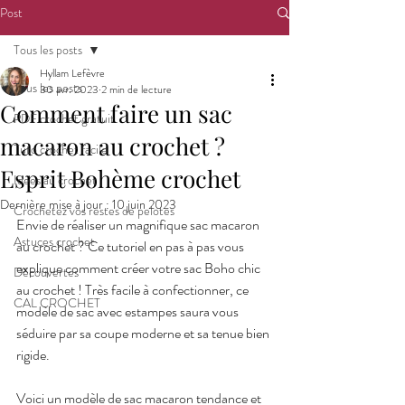
Post
Tous les posts
Hyllam Lefèvre
Tous les posts
30 avr. 2023
2 min de lecture
Comment faire un sac
PDF crochet gratuit
macaron au crochet ?
Tuto crochet facile
Esprit Bohème crochet
Idées au crochet
Dernière mise à jour :
10 juin 2023
Crochetez vos restes de pelotes
Envie de réaliser un magnifique sac macaron 
Astuces crochet
au crochet ? Ce tutoriel en pas à pas vous 
explique comment créer votre sac Boho chic 
Découvertes
au crochet ! Très facile à confectionner, ce 
CAL CROCHET
modèle de sac avec estampes saura vous 
séduire par sa coupe moderne et sa tenue bien 
rigide.
Voici un modèle de sac macaron tendance et 