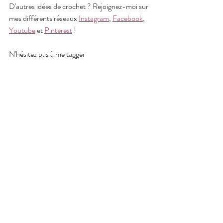
D'autres idées de crochet ? Rejoignez-moi sur 
mes différents réseaux 
Instagram
, 
Facebook
, 
Youtube
 et 
Pinterest
 ! 
N'hésitez pas à me tagger 
@lecrochetdeplume ou 
#lecrochetdeplume
pour que je puisse repartager vos publications.
crochet
crochet débutant
crochet facile débutant
diy
crochet patterns
débuter au crochet
fait main
crochet moderne
made in France
idées de crochet
modèles de crochet facile
modèle crochet
patron crochet
passion crochet
patron crochet gratuit
mode crochet
dressing fait maison
sac au crochet
sac crochet
sac boho crochet
sac macaron crochet
sac tendance crochet
sac tendance
sac diy crochet
sac diy
boho chic crochet