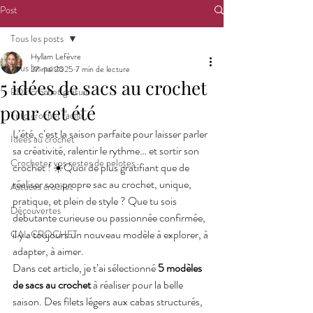
Post
Tous les posts
Hyllam Lefèvre
Tous les posts
27 mai 2025
7 min de lecture
5 idées de sacs au crochet
PDF crochet gratuit
pour cet été
Tuto crochet facile
L’été, c’est la saison parfaite pour laisser parler 
Idées au crochet
sa créativité, ralentir le rythme… et sortir son 
Crochetez vos restes de pelotes
crochet ! ☀️Quoi de plus gratifiant que de 
réaliser son propre sac au crochet, unique, 
Astuces crochet
pratique, et plein de style ? Que tu sois 
Découvertes
débutante curieuse ou passionnée confirmée, 
il y a toujours un nouveau modèle à explorer, à 
CAL CROCHET
adapter, à aimer.
Dans cet article, je t’ai sélectionné 
5 modèles 
de sacs au crochet
 à réaliser pour la belle 
saison. Des filets légers aux cabas structurés, 