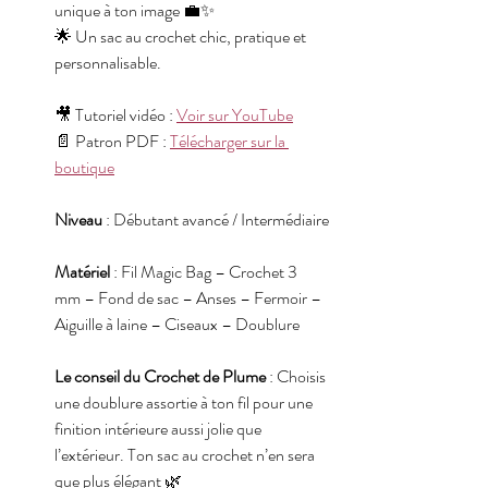
unique à ton image 💼✨
🌟 Un sac au crochet chic, pratique et 
personnalisable.
🎥 Tutoriel vidéo : 
Voir sur YouTube
📄 Patron PDF : 
Télécharger sur la 
boutique
Niveau
 : Débutant avancé / Intermédiaire
Matériel
 : Fil Magic Bag – Crochet 3 
mm – Fond de sac – Anses – Fermoir – 
Aiguille à laine – Ciseaux – Doublure
Le conseil du Crochet de Plume
 : Choisis 
une doublure assortie à ton fil pour une 
finition intérieure aussi jolie que 
l’extérieur. Ton sac au crochet n’en sera 
que plus élégant 🌿