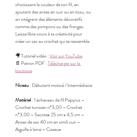
choisissant la couleur de ton fil, en 
ajoutant des anses en cuir ou en tissu, ou 
en intégrant des éléments décoratifs 
comme des pompons ou des franges. 
Laisse libre cours à ta créativité pour 
créer un sac au crochet qui te ressemble.
🎥 Tutoriel vidéo : 
Voir sur YouTube
📄 Patron PDF : 
Télécharger sur la 
boutique
Niveau
 : Débutant motivé / Intermédiaire
Matériel
 : 1 écheveau de fil Papyrus – 
Crochet tunisien n°3,00 – Crochet 
n°3,00 – Sacotex 25 cm x 4,5 cm – 
Anses de sac 40 cm en simili cuir – 
Aiguille à laine – Ciseaux