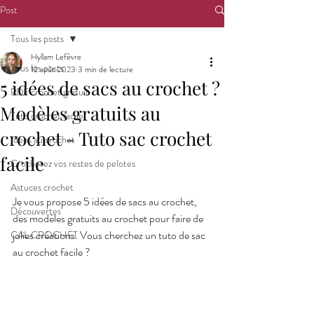
Post
Tous les posts
Hyllam Lefèvre
Tous les posts
12 août 2023
3 min de lecture
5 idées de sacs au crochet ?
PDF crochet gratuit
Modèles gratuits au
Tuto crochet facile
crochet - Tuto sac crochet
Idées au crochet
facile
Crochetez vos restes de pelotes
Astuces crochet
Je vous propose 5 idées de sacs au crochet, 
Découvertes
des modèles gratuits au crochet pour faire de 
jolies créations. Vous cherchez un tuto de sac 
CAL CROCHET
au crochet facile ?