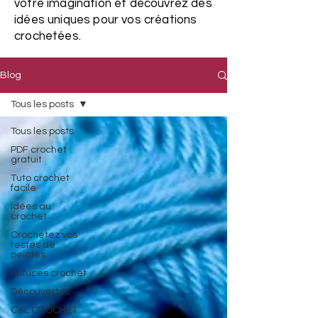
votre imagination et découvrez des
idées uniques pour vos créations
crochetées.
Blog
Tous les posts
Tous les posts
PDF crochet
gratuit
Tuto crochet
facile
Idées au
crochet
Crochetez vos
restes de
pelotes
Astuces crochet
Découvertes
CAL CROCHET