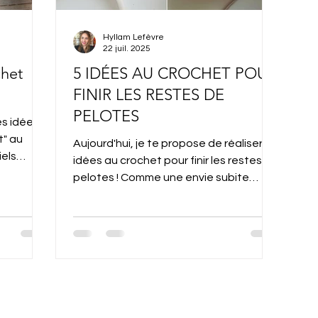
Hyllam Lefèvre
22 juil. 2025
chet
5 IDÉES AU CROCHET POUR
FINIR LES RESTES DE
PELOTES
es idées
t" au
Aujourd'hui, je te propose de réaliser 5
iels
idées au crochet pour finir les restes de
débu
pelotes ! Comme une envie subite
d’utiliser les restes