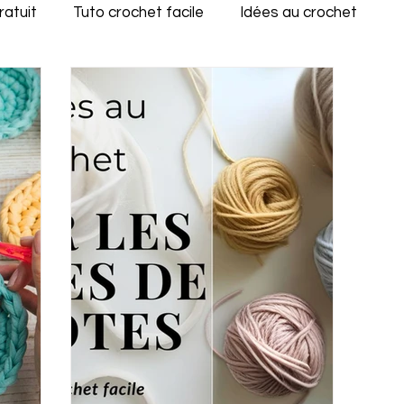
ratuit
Tuto crochet facile
Idées au crochet
otes
Astuces crochet
Découvertes
CAL CR