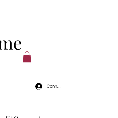
ume
Connexion
.