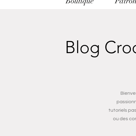
Boutique
Patron
Blog Croc
Bienve
passionn
tutoriels pa
ou des con