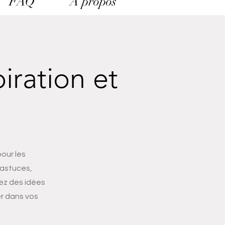
FAQ
A propos
iration et
our les
 astuces,
iez des idées
er dans vos